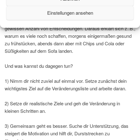
4) Gerade unter Stress, d.h. wenn wir sehr beschäftigt sind,
Einstellungen ansehen
nimmt unsere Willensstärke meistens ab. Außerdem erschöpft
sich die „vernünftige“ Entscheidungsfähigkeit nach einer
gewissen Anzahl von Entscheidungen. Daraus erklärt sich z..B.,
warum es viele noch schaffen, morgens einigermaßen gesund
zu frühstücken, abends dann aber mit Chips und Cola oder
Süßigkeiten auf dem Sofa landen.
Und was kannst du dagegen tun?
1) Nimm dir nicht zuviel auf einmal vor. Setze zunächst dein
wichtigstes Ziel auf die Veränderungsliste und arbeite daran.
2) Setze dir realistische Ziele und geh die Veränderung in
kleinen Schritten an.
3) Gemeinsam geht es besser. Suche dir Unterstützung, das
steigert die Motivation und hilft dir, Durststrecken zu