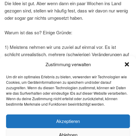
Die Idee ist gut. Aber wenn dann ein paar Wochen ins Land
gezogen sind, stellen wir häufig fest, dass wir davon nur wenig
oder sogar gar nichts umgesetzt haben.
Warum ist das so? Einige Gründe:
1) Meistens nehmen wir uns zuviel auf einmal vor. Es ist
schlicht unrealistisch, mehrere (schwierige) Veränderungen auf
einmal durchzuführen.
Zustimmung verwalten
2) Wir brauchen Zeit für die Umstellung. Z.B. für sportliche
Um dir ein optimales Erlebnis zu bieten, verwenden wir Technologien wie
Cookies, um Geräteinformationen zu speichern und/oder darauf
Aktivitäten wird angegeben, dass es mindestens 21 Tage
zuzugreifen. Wenn du diesen Technologien zustimmst, können wir Daten
braucht, bis eine neue Gewohnheit etabliert ist.
wie das Surfverhalten oder eindeutige IDs auf dieser Website verarbeiten.
Wenn du deine Zustimmung nicht erteilst oder zurückziehst, können
bestimmte Merkmale und Funktionen beeinträchtigt werden.
3) Oft fehlt auch dir richtige Strategie, damit es gelingen kann.
Ohne einen guten Plan, v.a. auch wenn man dabei bist, wieder
in alte Verhaltensmuster zu fallen, ist das Vorhaben meistens
Akzeptieren
zum Scheitern verurteilt.
Ablehnen