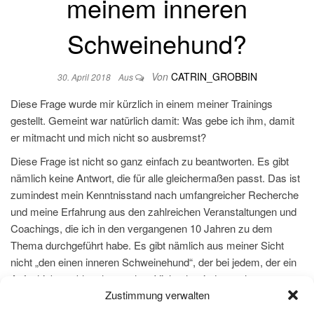
meinem inneren
Schweinehund?
Von
CATRIN_GROBBIN
30. April 2018
Aus
Diese Frage wurde mir kürzlich in einem meiner Trainings
gestellt. Gemeint war natürlich damit: Was gebe ich ihm, damit
er mitmacht und mich nicht so ausbremst?
Diese Frage ist nicht so ganz einfach zu beantworten. Es gibt
nämlich keine Antwort, die für alle gleichermaßen passt. Das ist
zumindest mein Kenntnisstand nach umfangreicher Recherche
und meine Erfahrung aus den zahlreichen Veranstaltungen und
Coachings, die ich in
den vergangenen 10 Jahren zu dem
Thema durchgeführt habe. Es gibt nämlich aus meiner Sicht
nicht „den einen inneren Schweinehund“, der bei jedem, der ein
Aufschiebeproblem hat, wohnt. Vielmehr sind es sehr
Zustimmung verwalten
individuelle Gestalten, die da ihr blockierende Unwesen treiben.
Deshalb fängt meine Antwort nicht gleich beim Füttern an, das