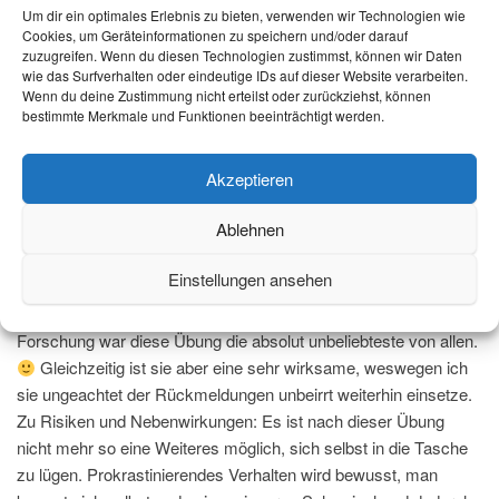
Um dir ein optimales Erlebnis zu bieten, verwenden wir Technologien wie
kommt in einem späteren Beitrag.
Cookies, um Geräteinformationen zu speichern und/oder darauf
zuzugreifen. Wenn du diesen Technologien zustimmst, können wir Daten
Wer etwas an seinem Aufschiebeverhalten ändern möchte, der
wie das Surfverhalten oder eindeutige IDs auf dieser Website verarbeiten.
sollte sich die Zeit nehmen, seinen inneren Aufschiebe-Anteil
Wenn du deine Zustimmung nicht erteilst oder zurückziehst, können
möglichst genau kennenzulernen. Erst nach einer gründlichen
bestimmte Merkmale und Funktionen beeinträchtigt werden.
(und sicherlich auch fortlaufenden) Selbstbetrachtung findet
man heraus, wo des Pudels Kern steckt, d.h. woraus das
Akzeptieren
eigene Aufschiebeverhalten entsteht. In einem nächsten Schritt
kann man dann Wege finden, dieses Verhalten zu verändern.
Ablehnen
Eine Übung dafür ist das „Tagebuch des Aufschiebens“, die ich
Einstellungen ansehen
auch in meinen Kursen aufgebe. Eins vorweg: Sie ist nicht
sonderlich beliebt. Bei einer Erhebung im Rahmen meiner
Forschung war diese Übung die absolut unbeliebteste von allen.
Gleichzeitig ist sie aber eine sehr wirksame, weswegen ich
sie ungeachtet der Rückmeldungen unbeirrt weiterhin einsetze.
Zu Risiken und Nebenwirkungen: Es ist nach dieser Übung
nicht mehr so eine Weiteres möglich, sich selbst in die Tasche
zu lügen. Prokrastinierendes Verhalten wird bewusst, man